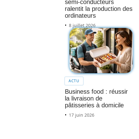
semi-conducteurs
ralentit la production des
ordinateurs
8 juillet 2026
Gérer
ses
tâches
quotidi
ennes
ACTU
avec
Business food : réussir
les
la livraison de
applica
pâtisseries à domicile
tions
17 juin 2026
de
notes