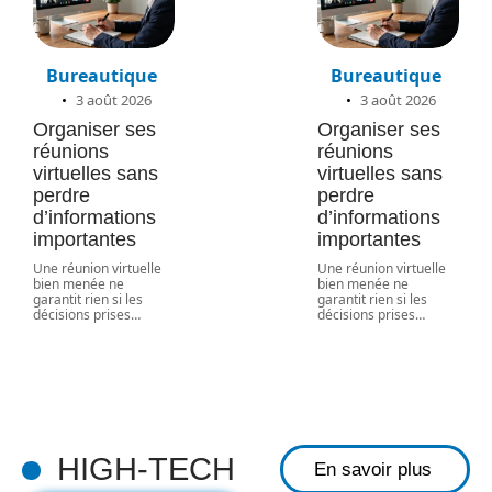
Bureautique
Bureautique
3 août 2026
3 août 2026
Organiser ses
Organiser ses
réunions
réunions
virtuelles sans
virtuelles sans
perdre
perdre
d’informations
d’informations
importantes
importantes
Une réunion virtuelle
Une réunion virtuelle
bien menée ne
bien menée ne
garantit rien si les
garantit rien si les
5 astuces
décisions prises
…
décisions prises
…
visuelles
pour booster
les
interactions
sur vos
HIGH-TECH
En savoir plus