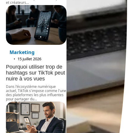
et créateurs
…
Marketing
15 juillet 2026
Pourquoi utiliser trop de
hashtags sur TikTok peut
nuire à vos vues
Dans l'écosystème numérique
actuel, TikTok s'impose comme l'une
des plateformes les plus influentes
pour partager du
…