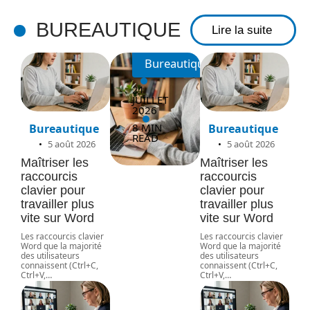
numéri
ques
BUREAUTIQUE
Lire la suite
Bureautique
21
JUILLET
2026
8 MIN
Bureautique
Bureautique
READ
5 août 2026
5 août 2026
Maîtriser les
Maîtriser les
raccourcis
raccourcis
clavier pour
clavier pour
travailler plus
travailler plus
vite sur Word
vite sur Word
Les raccourcis clavier
Les raccourcis clavier
Word que la majorité
Word que la majorité
des utilisateurs
des utilisateurs
connaissent (Ctrl+C,
connaissent (Ctrl+C,
Ctrl+V,
…
Ctrl+V,
…