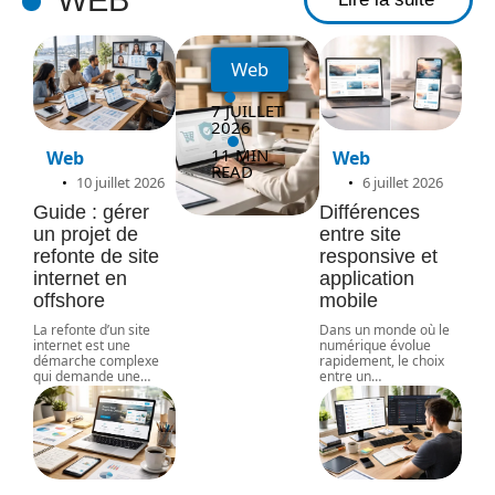
web
Web
7 JUILLET
2026
11 MIN
Web
Web
READ
10 juillet 2026
6 juillet 2026
Guide : gérer
Différences
un projet de
entre site
refonte de site
responsive et
internet en
application
offshore
mobile
La refonte d’un site
Dans un monde où le
internet est une
numérique évolue
démarche complexe
rapidement, le choix
qui demande une
…
entre un
…