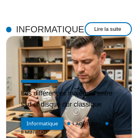
INFORMATIQUE
Lire la suite
Les différences majeures entre
ssd et disque dur classique
Informatique
1 AOÛT 2026
8 MIN READ