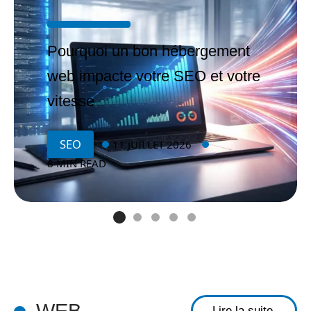
Pourquoi un bon hébergement
web impacte votre SEO et votre
Régle
vitesse
mentat
ion e-
SEO
11 JUILLET 2026
comm
8 MIN READ
erce :
ce qu’il
faut
savoir
pour
vendre
sur le
WEB
Lire la suite