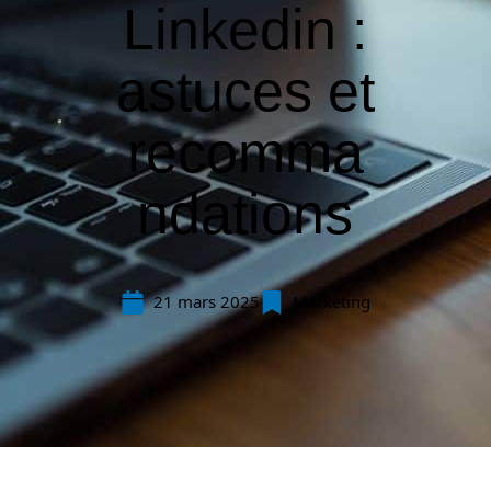
Linkedin :
astuces et
recomma
ndations
21 mars 2025
Marketing