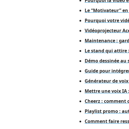
Pourquoi la vidéo e
Le “Motivateur” en 
Pourquoi votre vid
Vidéoprojecteur Ac
Maintenance : garde
Le stand qui attire
Démo dessinée au st
Guide pour intégrer
Générateur de voix I
Mettre une voix IA 
Cheerz : comment c
Playlist promo : a
Comment faire resso