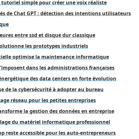
 tutoriel simple pour créer une voix réaliste
tés de Chat GPT : détection des intentions utilisateurs
ique
eures entre ssd et disque dur classique
olutionne les prototypes industriels
ficielle optimise la maintenance informatique
s s’imposent dans les administrations françaises
ergétique des data centers en forte évolution
se de la cybersécurité à adopter au bureau
age réseau pour les petites entreprises
ransforme la gestion des données en entreprise
clage du matériel informatique professionnel
p reste accessible pour les auto-entrepreneurs