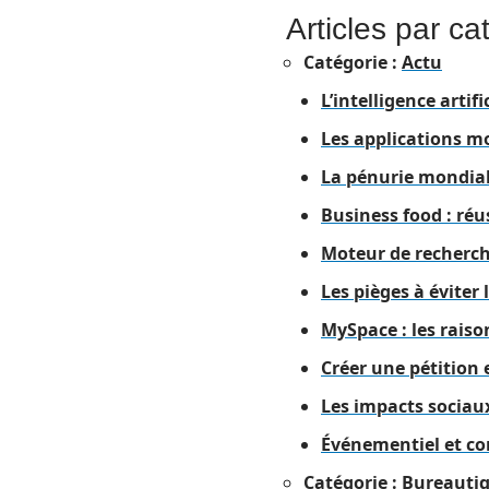
Articles par ca
Catégorie :
Actu
L’intelligence artif
Les applications m
La pénurie mondial
Business food : réus
Moteur de recherch
Les pièges à éviter l
MySpace : les raiso
Créer une pétition e
Les impacts sociaux
Événementiel et co
Catégorie :
Bureauti