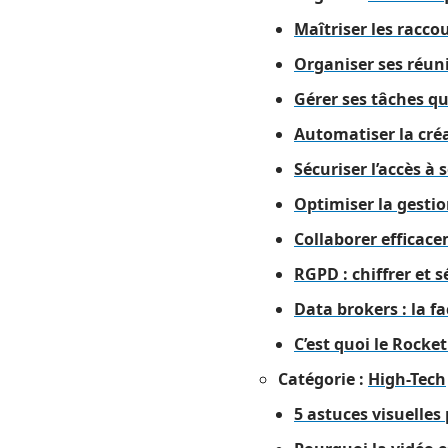
Maîtriser les raccou
Organiser ses réun
Gérer ses tâches q
Automatiser la créa
Sécuriser l’accès à 
Optimiser la gestio
Collaborer efficac
RGPD : chiffrer et s
Data brokers : la fa
C’est quoi le Rocke
Catégorie :
High-Tech
5 astuces visuelles