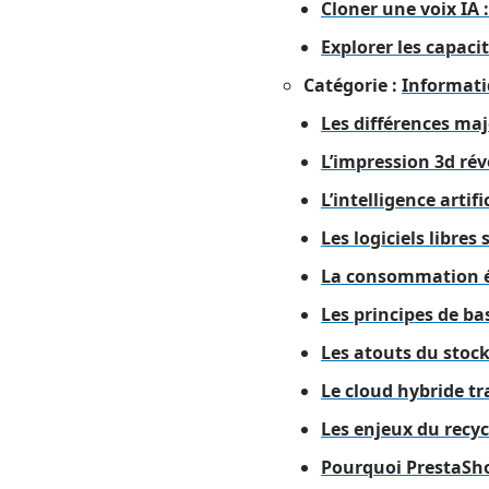
Cloner une voix IA :
Explorer les capaci
Catégorie :
Informat
Les différences maj
L’impression 3d rév
L’intelligence arti
Les logiciels libre
La consommation én
Les principes de ba
Les atouts du stock
Le cloud hybride t
Les enjeux du recy
Pourquoi PrestaSho