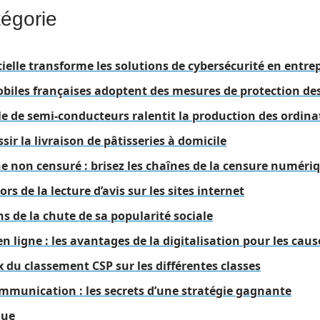
tégorie
icielle transforme les solutions de cybersécurité en entre
obiles françaises adoptent des mesures de protection d
e de semi-conducteurs ralentit la production des ordina
sir la livraison de pâtisseries à domicile
e non censuré : brisez les chaînes de la censure numéri
ors de la lecture d’avis sur les sites internet
ns de la chute de sa popularité sociale
n ligne : les avantages de la digitalisation pour les caus
 du classement CSP sur les différentes classes
mmunication : les secrets d’une stratégie gagnante
que