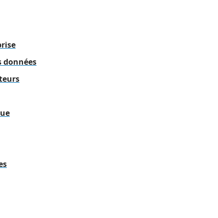
prise
es données
teurs
que
es