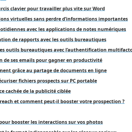
rcis clavier pour travailler plus vite sur Word
ions virtuelles sans perdre d’informations importantes
uotidiennes avec les applications de notes numériques
tion de rapports avec les outils bureautiques
ses outils bureautiques avec l’authentification multifacto
n de ses emails pour gagner en productivité
ement grâce au partage de documents en ligne
écuriser fichiers prospects sur PC portable
ce cachée de la publicité ciblée
treach et comment peut-il booster votre prospection ?
 pour booster les interactions sur vos photos