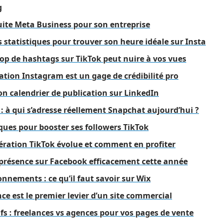
g
 suite Meta Business pour son entreprise
s statistiques pour trouver son heure idéale sur Insta
rop de hashtags sur TikTok peut nuire à vos vues
cation Instagram est un gage de crédibilité pro
on calendrier de publication sur LinkedIn
: à qui s’adresse réellement Snapchat aujourd’hui ?
ques pour booster ses followers TikTok
ration TikTok évolue et comment en profiter
résence sur Facebook efficacement cette année
nnements : ce qu’il faut savoir sur Wix
ce est le premier levier d’un site commercial
fs : freelances vs agences pour vos pages de vente