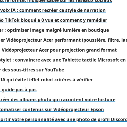
st le format indispensable sur les réseaux sociaux
voix IA : comment recréer ce style de narration
éo TikTok bloqué a 0 vue et comment y remédier
er : optimiser image malgré lumière en boutique
r Vidéoprojecteur Acer performant (poussière, filtre, l
 : Vidéoprojecteur Acer pour projection grand format
ylet : convaincre avec une Tablette tactile Microsoft e
 des sous-titres sur YouTube
A qui évite l’effet robot critères à vérifier
: guide pas à pas
réer des albums photo qui racontent votre histoire
utomatiser contenus sur Vidéoprojecteur Epson
rtir votre personnalité avec une photo de profil Discor