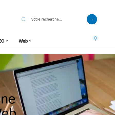
EO
Web
une
Web