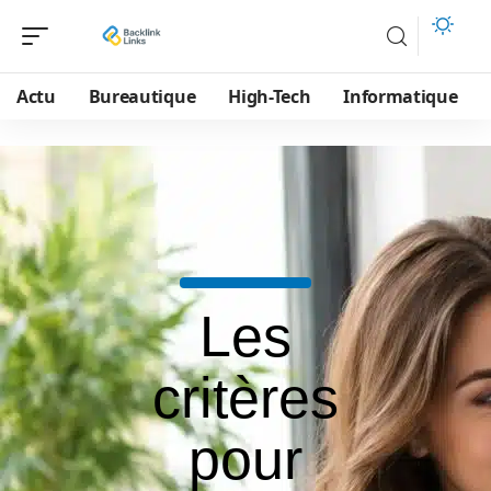
Actu
Bureautique
High-Tech
Informatique
Les
critères
pour