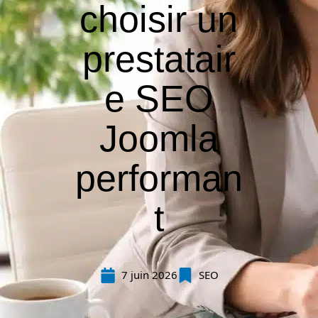
choisir un
prestatair
e SEO
Joomla
performan
t
7 juin 2026
SEO