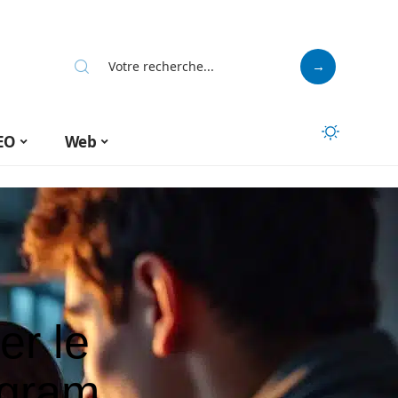
EO
Web
er le
agram