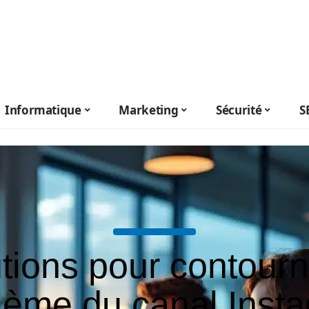
Informatique
Marketing
Sécurité
S
tions pour contourn
lème du canal Inst