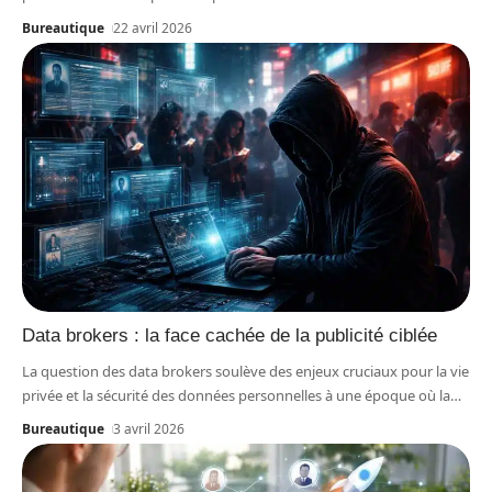
Bureautique
22 avril 2026
Data brokers : la face cachée de la publicité ciblée
La question des data brokers soulève des enjeux cruciaux pour la vie
privée et la sécurité des données personnelles à une époque où la
…
Bureautique
3 avril 2026