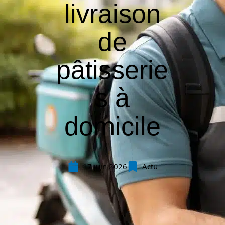
livraison
de
pâtisserie
s à
domicile
17 juin 2026
Actu