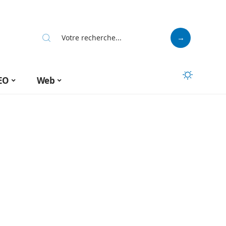
EO
Web