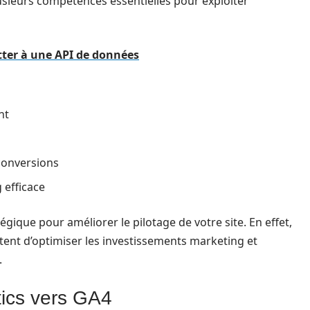
usieurs compétences essentielles pour exploiter
tter à une API de données
nt
conversions
 efficace
ique pour améliorer le pilotage de votre site. En effet,
tent d’optimiser les investissements marketing et
.
tics vers GA4