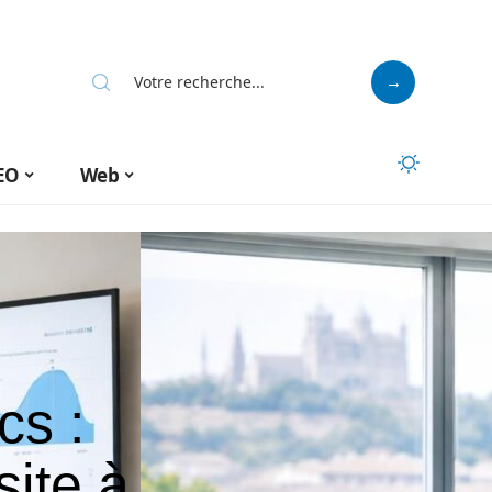
EO
Web
cs :
site à