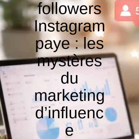
followers
Instagram
paye : les
mystères
du
marketing
d’influenc
e