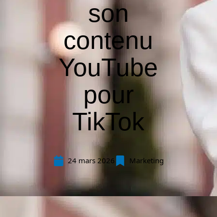
son
contenu
YouTube
pour
TikTok
24 mars 2026
Marketing