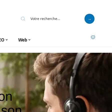
EO
Web
son
 son