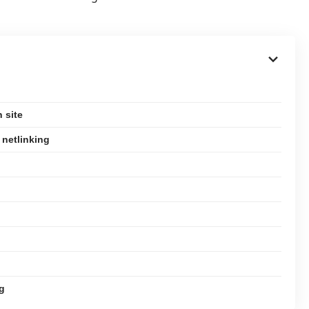
 site
 netlinking
ng