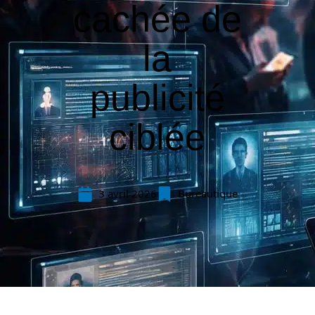
cachée de
la
publicité
ciblée
3 avril 2026
Bureautique