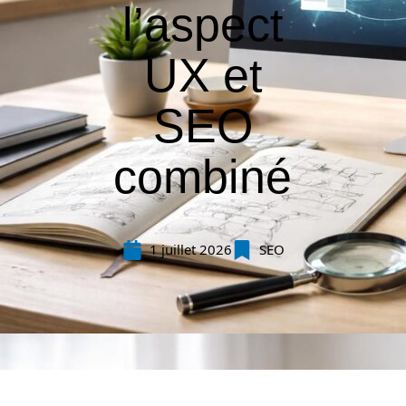
l’aspect
UX et
SEO
combiné
1 juillet 2026
SEO