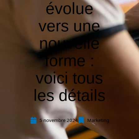
évolue
vers une
nouvelle
forme :
voici tous
les détails
5 novembre 2024
Marketing