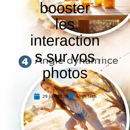
booster
les
interaction
s sur vos
photos
29 juin 2026
High-Tech