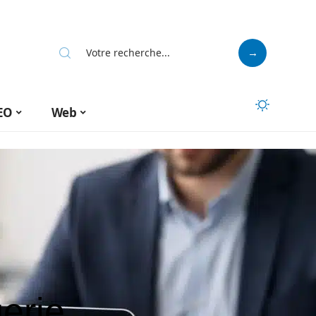
EO
Web
erie