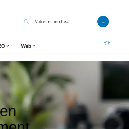
EO
Web
 en
ement