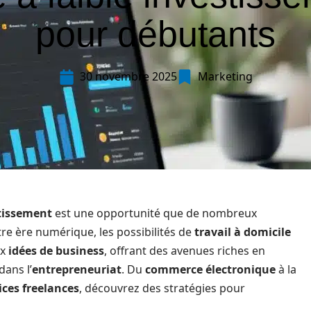
pour débutants
30 novembre 2025
Marketing
stissement
est une opportunité que de nombreux
re ère numérique, les possibilités de
travail à domicile
ix
idées de business
, offrant des avenues riches en
dans l’
entrepreneuriat
. Du
commerce électronique
à la
ices freelances
, découvrez des stratégies pour