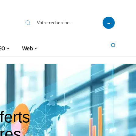
EO
Web
ferts
ures