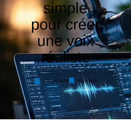
simple
pour créer
une voix
réaliste
2 mars 2026
High-Tech