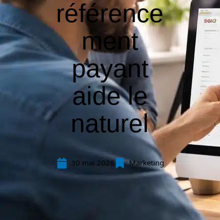
référence
ment
payant
aide le
naturel
30 mai 2026
Marketing