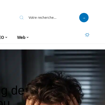
EO
Web
ng de
ou