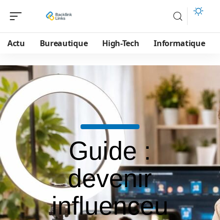
Actu
Bureautique
High-Tech
Informatique
Guide :
devenir
influenceu