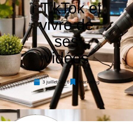
r TikTok et
vivre de
ses
vidéos
3 juillet 2026
Marketing