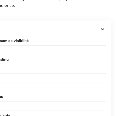
udience.
um de visibilité
nding
nu
unauté