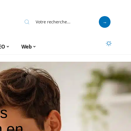
EO
Web
s
m en