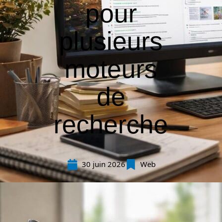
pour
plusieurs
moteurs
de
recherche
30 juin 2026
Web