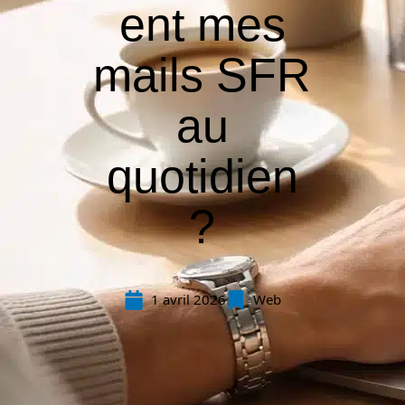
ent mes
mails SFR
au
quotidien
?
1 avril 2026
Web