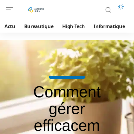
Actu
Bureautique
High-Tech
Informatique
Comment
gérer
efficacem