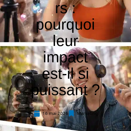
rs :
pourquoi
leur
impact
est-il si
puissant ?
16 mai 2026
Marketing