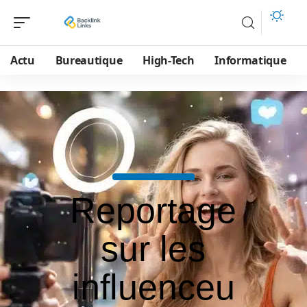
Actu
Bureautique
High-Tech
Informatique
Reportage
sur les
influenceu