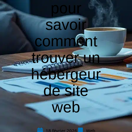
pour
savoir
comment
trouver un
hébergeur
de site
web
18 février 2026
Web