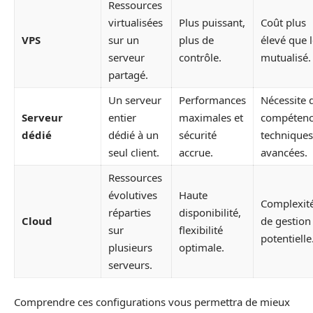
Ressources
virtualisées
Plus puissant,
Coût plus
VPS
sur un
plus de
élevé que 
serveur
contrôle.
mutualisé.
partagé.
Un serveur
Performances
Nécessite 
Serveur
entier
maximales et
compétenc
dédié
dédié à un
sécurité
techniques
seul client.
accrue.
avancées.
Ressources
évolutives
Haute
Complexit
réparties
disponibilité,
Cloud
de gestion
sur
flexibilité
potentielle
plusieurs
optimale.
serveurs.
Comprendre ces configurations vous permettra de mieux