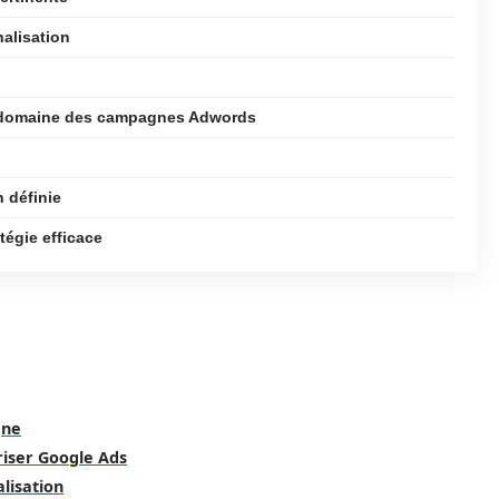
nalisation
e domaine des campagnes Adwords
n définie
tégie efficace
gne
riser Google Ads
alisation