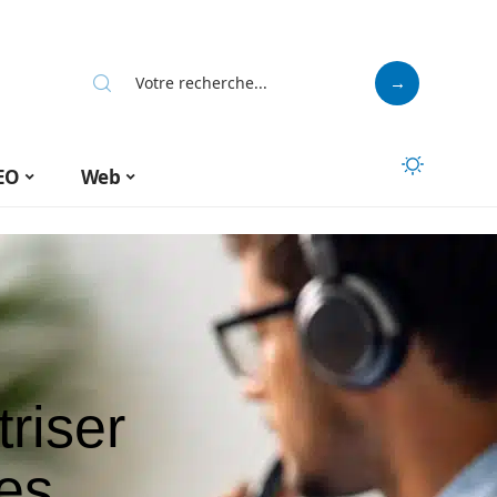
EO
Web
triser
es