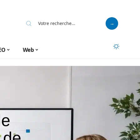
EO
Web
le
 de