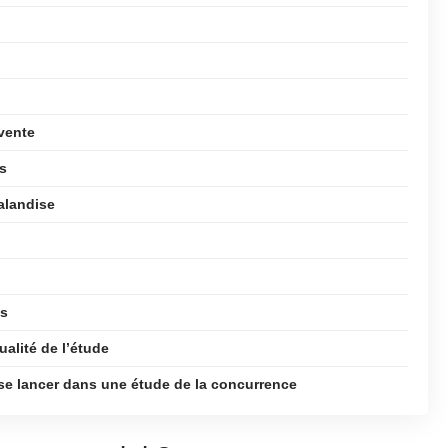
 vente
es
halandise
ts
qualité de l’étude
se lancer dans une étude de la concurrence