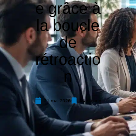
e grâce à
la boucle
de
rétroactio
n
21 mai 2026
Marketing