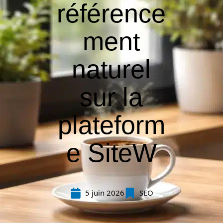
référence
ment
naturel
sur la
plateform
e SiteW
5 juin 2026
SEO