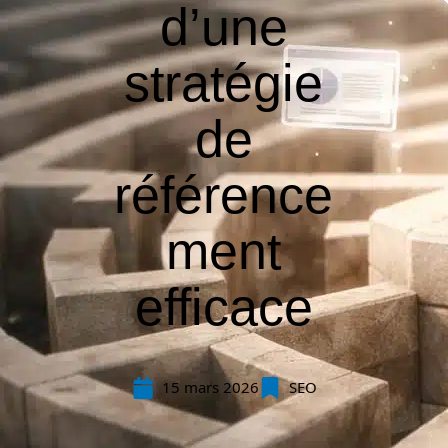
d’une
stratégie
de
référence
ment
efficace
15 mars 2026
SEO