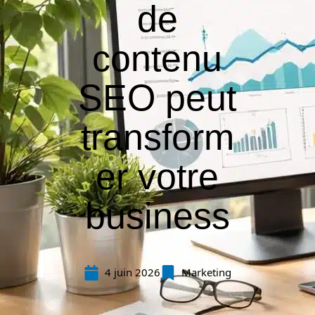
de
contenu
SEO peut
transform
er votre
business
4 juin 2026
Marketing