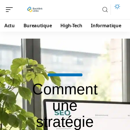
Actu
Bureautique
High-Tech
Informatique
Comment
une
stratégie