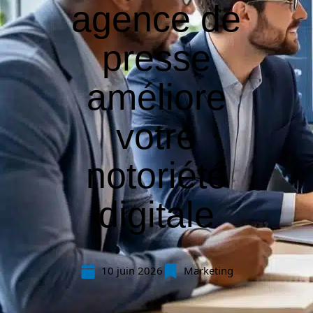
agence de
presse
améliore
votre
notoriété
digitale
10 juin 2026
Marketing