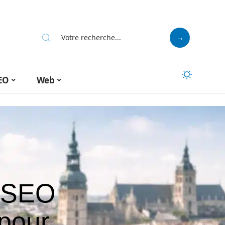
EO
Web
t SEO
 pour