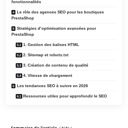
fonctionnalités
Le rôle des agences SEO pour les boutiques
PrestaShop
Stratégies d’optimisation avancées pour
PrestaShop
1. Gestion des balises HTML
2. Sitemap et robots.txt
3. Création de contenu de qualité
4. Vitesse de chargement
Les tendances SEO à suivre en 2026
Ressources utiles pour approfondir le SEO
Sommaire de l'article