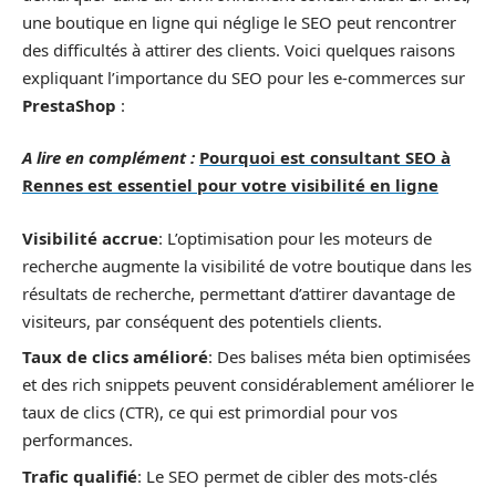
une boutique en ligne qui néglige le SEO peut rencontrer
des difficultés à attirer des clients. Voici quelques raisons
expliquant l’importance du SEO pour les e-commerces sur
PrestaShop
:
A lire en complément :
Pourquoi est consultant SEO à
Rennes est essentiel pour votre visibilité en ligne
Visibilité accrue
: L’optimisation pour les moteurs de
recherche augmente la visibilité de votre boutique dans les
résultats de recherche, permettant d’attirer davantage de
visiteurs, par conséquent des potentiels clients.
Taux de clics amélioré
: Des balises méta bien optimisées
et des rich snippets peuvent considérablement améliorer le
taux de clics (CTR), ce qui est primordial pour vos
performances.
Trafic qualifié
: Le SEO permet de cibler des mots-clés