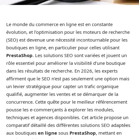
Le monde du commerce en ligne est en constante
évolution, et l’optimisation pour les moteurs de recherche
(SEO) est devenue une nécessité incontournable pour les
boutiques en ligne, en particulier pour celles utilisant
PrestaShop
. Les solutions SEO sont variées et jouent un
rôle essentiel pour améliorer la visibilité d’une boutique
dans les résultats de recherche. En 2026, les experts
affirment que le SEO n’est pas seulement une option mais
un levier stratégique pour capter un trafic organique
qualifié, augmenter les ventes et se démarquer de la
concurrence. Cette quête pour le meilleur référencement
pousse les e-commerçants à explorer les modules,
techniques et agences disponibles. Cet article propose un
comparatif détaillé des différentes solutions SEO adaptées
aux boutiques
en ligne
sous
PrestaShop
, mettant en