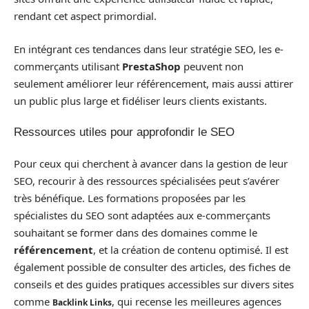
rendant cet aspect primordial.
En intégrant ces tendances dans leur stratégie SEO, les e-
commerçants utilisant
PrestaShop
peuvent non
seulement améliorer leur référencement, mais aussi attirer
un public plus large et fidéliser leurs clients existants.
Ressources utiles pour approfondir le SEO
Pour ceux qui cherchent à avancer dans la gestion de leur
SEO, recourir à des ressources spécialisées peut s’avérer
très bénéfique. Les formations proposées par les
spécialistes du SEO sont adaptées aux e-commerçants
souhaitant se former dans des domaines comme le
référencement
, et la création de contenu optimisé. Il est
également possible de consulter des articles, des fiches de
conseils et des guides pratiques accessibles sur divers sites
comme
, qui recense les meilleures agences
Backlink Links