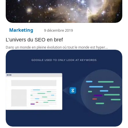
Marketing
9 décembre 2019
L’univers du SEO en bref
Dans un monde en pleine évolution où tout le monde est hyper
…