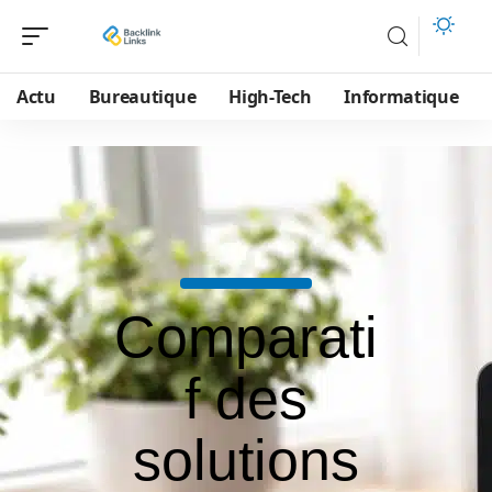
Actu
Bureautique
High-Tech
Informatique
Comparati
f des
solutions