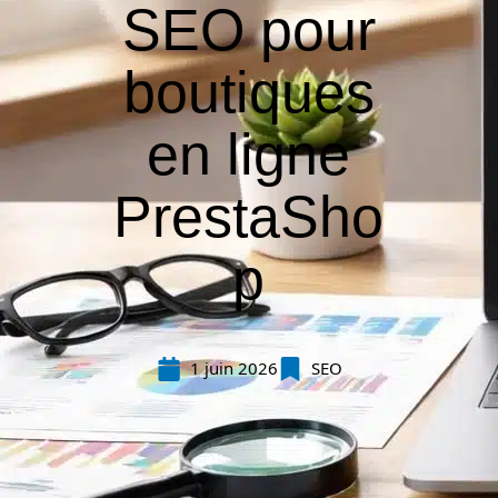
SEO pour
boutiques
en ligne
PrestaSho
p
1 juin 2026
SEO