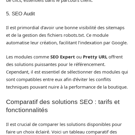
5. SEO Audit
Il est primordial d’avoir une bonne visibilité des sitemaps
et de la gestion des fichiers robots.txt. Ce module
automatise leur création, facilitant l’indexation par Google.
Les modules comme
SEO Expert
ou
Pretty URL
offrent
des solutions puissantes pour le référencement.
Cependant, il est essentiel de sélectionner des modules qui
sont compatibles entre eux afin d’éviter les conflits
techniques pouvant nuire à la performance de la boutique.
Comparatif des solutions SEO : tarifs et
fonctionnalités
Il est crucial de comparer les solutions disponibles pour
faire un choix éclairé. Voici un tableau comparatif des