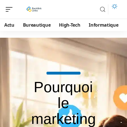
Actu
Bureautique
High-Tech
Informatique
Pourquoi
le
marketing