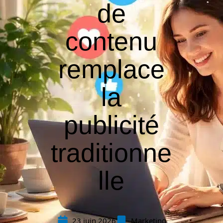
de
contenu
remplace
la
publicité
traditionne
lle
23 juin 2026
Marketing