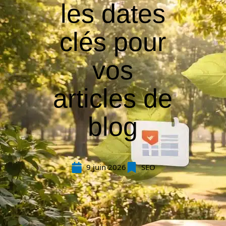
les dates
clés pour
vos
articles de
blog
9 juin 2026
SEO