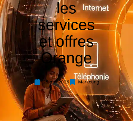
les
services
et offres
Orange
25 mai 2026
Marketing