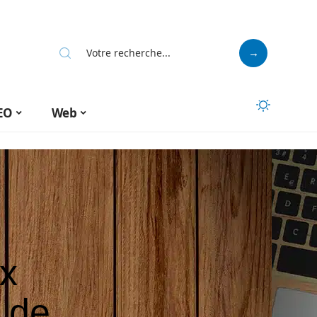
EO
Web
ux
 de