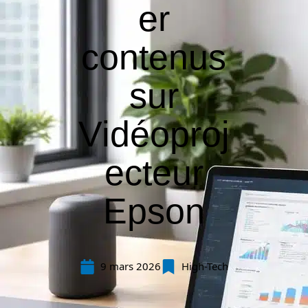
er
contenus
sur
Vidéoproj
ecteur
Epson
9 mars 2026
High-Tech