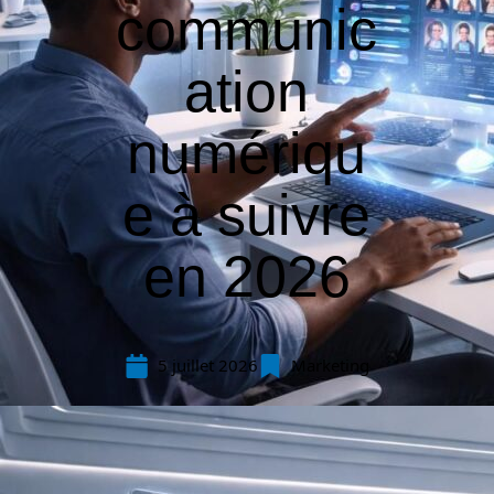
communic
ation
numériqu
e à suivre
en 2026
5 juillet 2026
Marketing